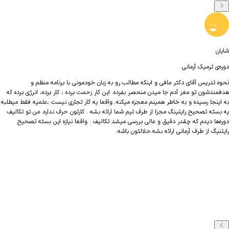
عاطفه
مانی
دوره‌ی ترمیک آر
ی دکتر مافی و اینکه مطالب رو به زبان خودمونی با برنامه منظم و
سلام دو تا از 
غز آدم جا میدن منحصر بفرده. این کار زحمت برده ، کار برده، انرژی برده که
بود فقط کاش م
 و به خاطر همینم معجزه میکنه. واقعا یه کار تجاری نیست ،علمیه فقط میطلبه
تاسیس موسسه 
رایتینگ مجزا از طرف تیم شما ارائه بشه . کارتون حرف نداره. من تو تکالیف
ه چقدر دقیق و عالی بررسی میشد تکالیف . واقعا نیازه این بسته تصحیح
آرمانی ارائه بشه.حلالتون باشه.