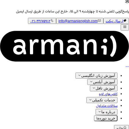
 ۹ الی ۱۵، خارج این ساعات از طریق ارسال ایمیل
ت
info@armanienglish.com
۰۲۱-۴۴۶۷۵۹۱۲
ش زبان انگلیسی
زش آیلتس
ش تافل
ای لایو
ت تکمیلی
 متداول
ره ما
 دوره‌ها