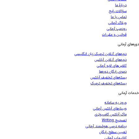
دربارهٔ ما
سؤالات رایج
تماس با ما
وبلاگ آرمانی
رودمپ آرمانی
قوانین و مقررات
های آرمانی
دوره‌های آنلاین ترمیک زبان انگلیسی
دوره‌های آنلاین آیلتس
کلاس‌های لایو آرمانی
دموی رایگان دوره‌ها
بسته‌های تخفیف آیلتس
بسته‌های تخفیف ترمیک
ت آرمانی
ورود به سامانه
وبینارهای آیلتس آرمانی
ماک آیلتس کامپیوتری
تصحیح Writing
برنامه درسی هوشمند آرمانی
تعیین سطح رایگان
کتاب‌یاب آرمانی