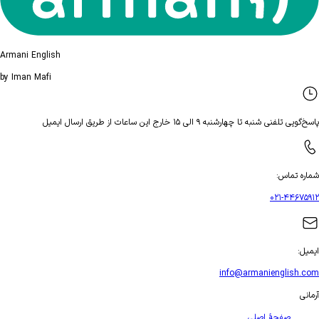
Armani English
by Iman Mafi
تلفنی شنبه تا چهارشنبه ۹ الی ۱۵ خارج این ساعات از طریق ارسال ایمیل
ه تماس
:
۰۲۱-۴۴۶۷
ل
:
info@armanienglish
ی
صفحهٔ اصلی