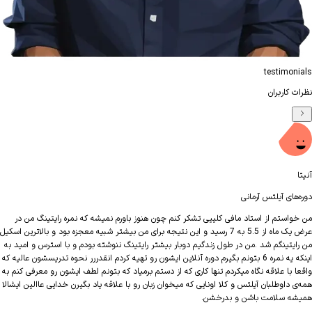
testimon
 کاربران
محم
‌های آیلتس آرمانی
دوره‌
واستم از استاد مافی کلییی تشکر کنم چون هنوز باورم نمیشه که نمره رایتینگ من در
سلام
عرض یک ماه از 5.5 به 7 رسید و این نتیجه برای من بیشتر شبیه معجزه بود و بالاترین اسکیل
ایتینگم شد .من در طول زندگیم دوبار بیشتر رایتینگ ننوشته بودم و با استرس و امید به
اینکه یه نمره 6 بتونم بگیرم دوره آنلاین ایشون رو تهیه کردم انقدررر نحوه تدریسشون عالیه که
موفق
ا با علاقه نگاه میکردم تنها کاری که از دستم برمیاد که بتونم لطف ایشون رو معرفی کنم به
کنم.
 داوطلبان آیلتس و کلا اونایی که میخوان زبان رو با علاقه یاد بگیرن خدایی عاالین ایشالا
ه سلامت باشن و بدرخشن.