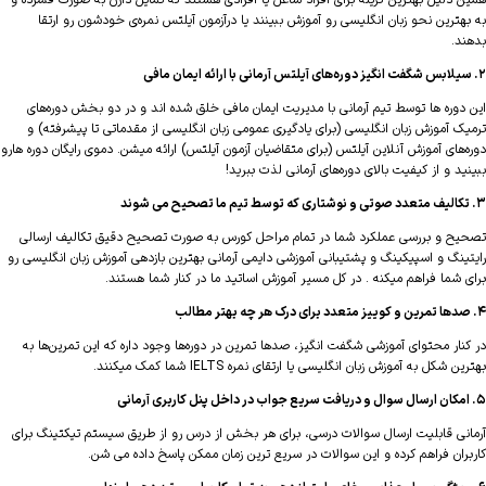
 دلیل بهترین گزینه برای افراد شاغل یا افرادی هستند که تمایل دارن به صورت فشرده و
هترین نحو زبان انگلیسی رو آموزش ببینند یا درآزمون آیلتس نمره‌ی خودشون رو ارتقا
د.
دوره ها توسط تیم آرمانی با مدیریت ایمان مافی خلق شده اند و در دو بخش دوره‌های
ک آموزش زبان انگلیسی (برای یادگیری عمومی زبان انگلیسی از مقدماتی تا پیشرفته) و
‌های آموزش آنلاین آیلتس (برای متقاضیان آزمون آیلتس) ارائه میشن. دموی رایگان دوره هارو
د و از کیفیت بالای دوره‌های آرمانی لذت ببرید!
ح و بررسی عملکرد شما در تمام مراحل کورس به صورت تصحیح دقیق تکالیف ارسالی
ینگ و اسپیکینگ و پشتیبانی آموزشی دایمی آرمانی بهترین بازدهی آموزش زبان انگلیسی رو
 شما فراهم میکنه . در کل مسیر آموزش اساتید ما در کنار شما هستند.
نار محتوای آموزشی شگفت انگیز، صدها تمرین در دوره‌ها وجود داره که این تمرین‌ها به
 شکل به آموزش زبان انگلیسی یا ارتقای نمره IELTS شما کمک میکنند.
نی قابلیت ارسال سوالات درسی، برای هر بخش از درس رو از طریق سیستم تیکتینگ برای
ران فراهم کرده و این سوالات در سریع ترین زمان ممکن پاسخ داده می شن.