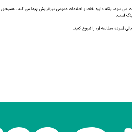
جموعه ارزشمند نه تنها مهارت speaking و listening شما تقویت می شود، بلکه دایره لغات و اطلاعات عمومی نیزا
لی آسوده مطالعه آن را شروع کنید.