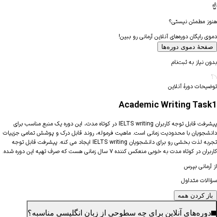
☝️
هنوز مطمئن نیستی؟
دموی رایگان دوره‌های آنلاین آرمانی رو ببین!
صفحهٔ دموی دوره‌ها
بدون نیاز به ثبت‌نام
توضیحات دورهٔ آنلاین
Academic Writing Task1
پیشرفت قابل توجه کاربران IELTS writing در کوتاه مدت، این دوره یک منبع مناسب برای
دانشجویان با محدودیت زمانی است. ماهیت فرموله، روند قابل درک و پوشش تمامی جزییات
تجربه لذت بخشی رو برای دانشجویان IELTS writing ایجاد می کنه. پیشرفت قابل توجه
کاربران در کوتاه مدت به خوبی منعکس کننده ۷ سال زمانی هست که صرف تهیه این دوره شده.
از آرمانی بپرس
سؤالات متداول
باز کردن
همه
دوره‌های آنلاین برای چه سطوحی از زبان انگلیسی مناسبه؟