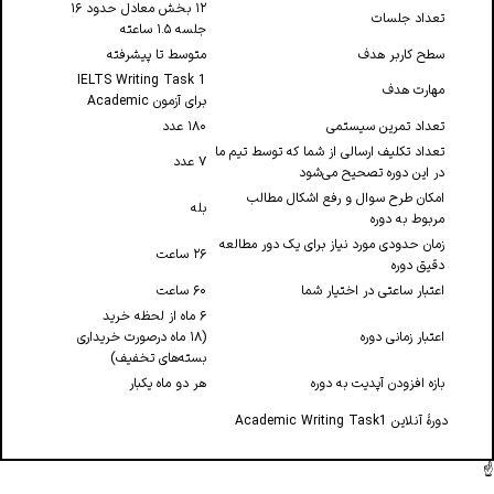
۱۲ بخش معادل حدود ۱۶ 
تعداد جلسات
جلسه ۱.۵ ساعته
سطح کاربر هدف
متوسط تا پیشرفته
IELTS Writing Task 1 
مهارت هدف
برای آزمون Academic
تعداد تمرین سیستمی
۱۸۰ عدد
تعداد تکلیف ارسالی از شما که توسط تیم ما
۷ عدد
در این دوره تصحیح می‌شود
امکان طرح سوال و رفع اشکال مطالب
بله
مربوط به دوره
زمان حدودی مورد نیاز برای یک دور مطالعه
۲۶ ساعت
دقیق دوره
اعتبار ساعتی در اختیار شما
۶۰ ساعت
اعتبار زمانی دوره
(۱۸ ماه درصورت خریداری 
بسته‌های تخفیف)
بازه افزودن آپدیت به دوره
هر دو ماه یکبار
دورهٔ آنلاین Academic Writing Task1
☝️