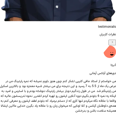
testimon
 کاربران
محم
‌های آیلتس آرمانی
دوره‌
واستم از استاد مافی کلییی تشکر کنم چون هنوز باورم نمیشه که نمره رایتینگ من در
سلام
عرض یک ماه از 5.5 به 7 رسید و این نتیجه برای من بیشتر شبیه معجزه بود و بالاترین اسکیل
ایتینگم شد .من در طول زندگیم دوبار بیشتر رایتینگ ننوشته بودم و با استرس و امید به
اینکه یه نمره 6 بتونم بگیرم دوره آنلاین ایشون رو تهیه کردم انقدررر نحوه تدریسشون عالیه که
موفق
ا با علاقه نگاه میکردم تنها کاری که از دستم برمیاد که بتونم لطف ایشون رو معرفی کنم به
کنم.
 داوطلبان آیلتس و کلا اونایی که میخوان زبان رو با علاقه یاد بگیرن خدایی عاالین ایشالا
ه سلامت باشن و بدرخشن.