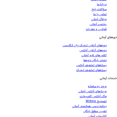
دربارهٔ ما
سؤالات رایج
تماس با ما
وبلاگ آرمانی
رودمپ آرمانی
قوانین و مقررات
های آرمانی
دوره‌های آنلاین ترمیک زبان انگلیسی
دوره‌های آنلاین آیلتس
کلاس‌های لایو آرمانی
دموی رایگان دوره‌ها
بسته‌های تخفیف آیلتس
بسته‌های تخفیف ترمیک
ت آرمانی
ورود به سامانه
وبینارهای آیلتس آرمانی
ماک آیلتس کامپیوتری
تصحیح Writing
برنامه درسی هوشمند آرمانی
تعیین سطح رایگان
کتاب‌یاب آرمانی