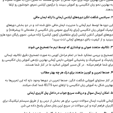
 دلیل بهترین گزینه برای افراد شاغل یا افرادی هستند که تمایل دارن به صورت فشرده و
هترین نحو زبان انگلیسی رو آموزش ببینند یا درآزمون آیلتس نمره‌ی خودشون رو ارتقا
د.
دوره ها توسط تیم آرمانی با مدیریت ایمان مافی خلق شده اند و در دو بخش دوره‌های
ک آموزش زبان انگلیسی (برای یادگیری عمومی زبان انگلیسی از مقدماتی تا پیشرفته) و
‌های آموزش آنلاین آیلتس (برای متقاضیان آزمون آیلتس) ارائه میشن. دموی رایگان دوره هارو
د و از کیفیت بالای دوره‌های آرمانی لذت ببرید!
ح و بررسی عملکرد شما در تمام مراحل کورس به صورت تصحیح دقیق تکالیف ارسالی
ینگ و اسپیکینگ و پشتیبانی آموزشی دایمی آرمانی بهترین بازدهی آموزش زبان انگلیسی رو
 شما فراهم میکنه . در کل مسیر آموزش اساتید ما در کنار شما هستند.
نار محتوای آموزشی شگفت انگیز، صدها تمرین در دوره‌ها وجود داره که این تمرین‌ها به
 شکل به آموزش زبان انگلیسی یا ارتقای نمره IELTS شما کمک میکنند.
نی قابلیت ارسال سوالات درسی، برای هر بخش از درس رو از طریق سیستم تیکتینگ برای
ران فراهم کرده و این سوالات در سریع ترین زمان ممکن پاسخ داده می شن.