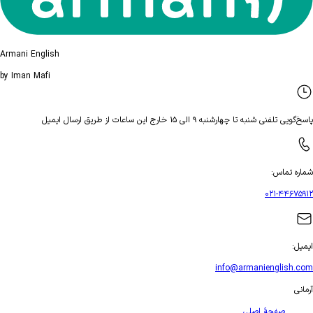
Armani English
by Iman Mafi
تلفنی شنبه تا چهارشنبه ۹ الی ۱۵ خارج این ساعات از طریق ارسال ایمیل
ه تماس
:
۰۲۱-۴۴۶۷
ل
:
info@armanienglish
ی
صفحهٔ اصلی