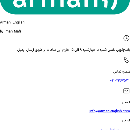
Armani English
by Iman Mafi
تلفنی شنبه تا چهارشنبه ۹ الی ۱۵ خارج این ساعات از طریق ارسال ایمیل
ه تماس
:
۰۲۱-۴۴۶۷
ل
:
info@armanienglish
ی
صفحهٔ اصلی