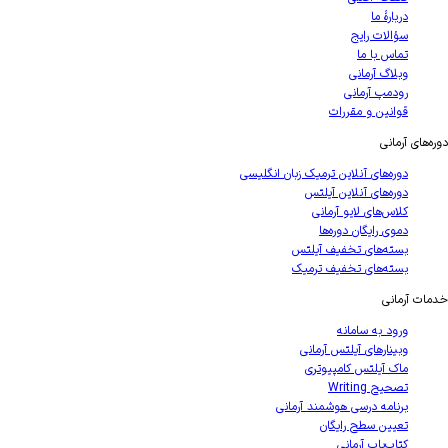
دربارهٔ ما
سؤالات رایج
تماس با ما
وبلاگ آرمانی
رودمپ آرمانی
قوانین و مقررات
های آرمانی
دوره‌های آنلاین ترمیک زبان انگلیسی
دوره‌های آنلاین آیلتس
کلاس‌های لایو آرمانی
دموی رایگان دوره‌ها
بسته‌های تخفیف آیلتس
بسته‌های تخفیف ترمیک
ت آرمانی
ورود به سامانه
وبینارهای آیلتس آرمانی
ماک آیلتس کامپیوتری
تصحیح Writing
برنامه درسی هوشمند آرمانی
تعیین سطح رایگان
کتاب‌یاب آرمانی