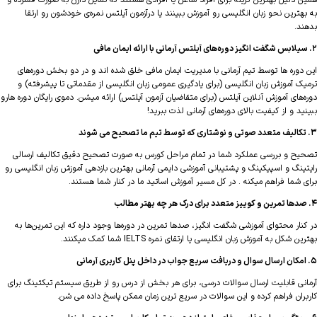
 دلیل بهترین گزینه برای افراد شاغل یا افرادی هستند که تمایل دارن به صورت فشرده و
هترین نحو زبان انگلیسی رو آموزش ببینند یا درآزمون آیلتس نمره‌ی خودشون رو ارتقا
د.
دوره ها توسط تیم آرمانی با مدیریت ایمان مافی خلق شده اند و در دو بخش دوره‌های
ک آموزش زبان انگلیسی (برای یادگیری عمومی زبان انگلیسی از مقدماتی تا پیشرفته) و
‌های آموزش آنلاین آیلتس (برای متقاضیان آزمون آیلتس) ارائه میشن. دموی رایگان دوره هارو
د و از کیفیت بالای دوره‌های آرمانی لذت ببرید!
ح و بررسی عملکرد شما در تمام مراحل کورس به صورت تصحیح دقیق تکالیف ارسالی
ینگ و اسپیکینگ و پشتیبانی آموزشی دایمی آرمانی بهترین بازدهی آموزش زبان انگلیسی رو
 شما فراهم میکنه . در کل مسیر آموزش اساتید ما در کنار شما هستند.
نار محتوای آموزشی شگفت انگیز، صدها تمرین در دوره‌ها وجود داره که این تمرین‌ها به
 شکل به آموزش زبان انگلیسی یا ارتقای نمره IELTS شما کمک میکنند.
نی قابلیت ارسال سوالات درسی، برای هر بخش از درس رو از طریق سیستم تیکتینگ برای
ران فراهم کرده و این سوالات در سریع ترین زمان ممکن پاسخ داده می شن.