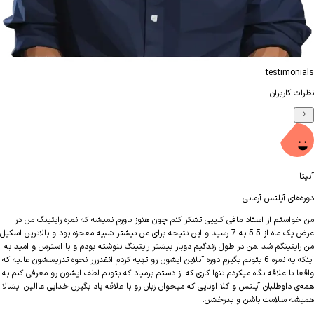
testimon
 کاربران
محم
‌های آیلتس آرمانی
دوره‌
واستم از استاد مافی کلییی تشکر کنم چون هنوز باورم نمیشه که نمره رایتینگ من در
سلام
عرض یک ماه از 5.5 به 7 رسید و این نتیجه برای من بیشتر شبیه معجزه بود و بالاترین اسکیل
ایتینگم شد .من در طول زندگیم دوبار بیشتر رایتینگ ننوشته بودم و با استرس و امید به
اینکه یه نمره 6 بتونم بگیرم دوره آنلاین ایشون رو تهیه کردم انقدررر نحوه تدریسشون عالیه که
موفق
ا با علاقه نگاه میکردم تنها کاری که از دستم برمیاد که بتونم لطف ایشون رو معرفی کنم به
کنم.
 داوطلبان آیلتس و کلا اونایی که میخوان زبان رو با علاقه یاد بگیرن خدایی عاالین ایشالا
ه سلامت باشن و بدرخشن.