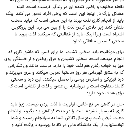
در غیر اینصورت با کار اجباری و کلافه­کننده، هیچکس تا کنون به
نقطه مطلوب و راضی کننده ای در زندگی نرسیده است. البته
مشکل بزرگ در اینجا این است که برخی افراد تصور می کنند اینکه
باید از انجام کاری لذت ببرند به این معنی است که نباید سخت
تلاش کنند زیرا تلاش کردن لذت را از بین می برد. این بزرگترین
اشتباه است زیرا اینکه باید از فعالیتی که می­کنید لذت ببرید با
سختی کشیدن منافاتی ندارد.
برای موفقیت باید سختی کشید، اما برای کسی که عاشق کاری که
انجام می­دهد است، سختی کشیدن و عرق ریختن و از خستگی روی
میز به خواب رفتن هم لذت خود را دارد. درست مانند ورزشکارانی
که به عشق قهرمانی هر روز ساعت­ها تمرین می­کنند و عرق می­ریزند و
درد فیزیکی و استرس روحی را تحمل می­کنند. این درد و سختی
کاملا متفاوت است و درون­مایه آن عشق و لذت از تلاشی است که
برای هدف خود دارید.
حال در گاهی مواقع خاص، اولویت با لذت بردن نیست. زیرا باید
کاری که بسیار فشرده است را در مدت کوتاهی یاد بگیرید و انجام
دهید. فرض کنید پنج سال تلاش شما به سرانجام رسیده و شما
توانسته­اید از یک دانشگاه عالی در کانادا بورسیه دریافت کنید و