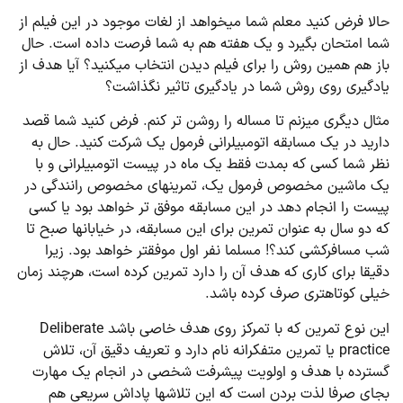
حالا فرض کنید معلم شما می­خواهد از لغات موجود در این فیلم از
شما امتحان بگیرد و یک هفته هم به شما فرصت داده است. حال
باز هم همین روش را برای فیلم دیدن انتخاب می­کنید؟ آیا هدف از
یادگیری روی روش شما در یادگیری تاثیر نگذاشت؟
مثال دیگری می­زنم تا مساله را روشن تر کنم. فرض کنید شما قصد
دارید در یک مسابقه اتومبیل­رانی فرمول یک شرکت کنید. حال به
نظر شما کسی که بمدت فقط یک ماه در پیست اتومبیل­رانی و با
یک ماشین مخصوص فرمول یک، تمرین­های مخصوص رانندگی در
پیست را انجام دهد در این مسابقه موفق تر خواهد بود یا کسی
که دو سال به عنوان تمرین برای این مسابقه، در خیابان­ها صبح تا
شب مسافرکشی کند؟! مسلما نفر اول موفق­تر خواهد بود. زیرا
دقیقا برای کاری که هدف آن را دارد تمرین کرده است، هرچند زمان
خیلی کوتاه­تری صرف کرده باشد.
این نوع تمرین که با تمرکز روی هدف خاصی باشد Deliberate
practice یا تمرین متفکرانه نام دارد و تعریف دقیق آن، تلاش
گسترده با هدف و اولویت پیشرفت شخصی در انجام یک مهارت
بجای صرفا لذت بردن است که این تلاش­ها پاداش سریعی هم