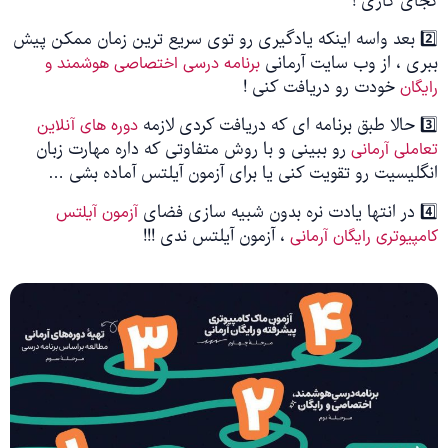
کجای کاری !
2️⃣ بعد واسه اینکه یادگیری رو توی سریع ترین زمان ممکن پیش
ببری ، از وب سایت آرمانی
برنامه درسی اختصاصی هوشمند و
خودت رو دریافت کنی !
رایگان
3️⃣ حالا طبق برنامه ای که دریافت کردی لازمه
دوره های آنلاین
رو ببینی و با روش متفاوتی که داره مهارت زبان
تعاملی آرمانی
انگلیسیت رو تقویت کنی یا برای آزمون آیلتس آماده بشی …
4️⃣ در انتها یادت نره بدون شبیه سازی فضای
آزمون آیلتس
، آزمون آیلتس ندی !!!
کامپیوتری رایگان آرمانی