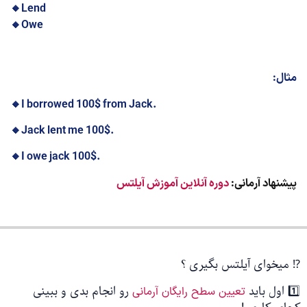
🔸️
Lend
🔸️
Owe
مثال:
🔸️
I borrowed 100$ from Jack
.
🔸️
Jack lent me 100$
.
🔸️
I owe jack 100$
.
پیشنهاد آرمانی:
دوره آنلاین آموزش آیلتس
⁉️ میخوای آیلتس بگیری ؟
1️⃣ اول باید
رو انجام بدی و ببینی
تعیین سطح رایگان آرمانی