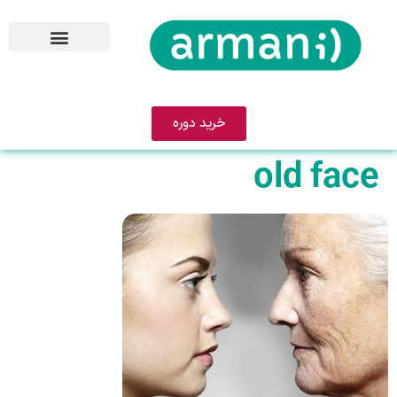
خرید دوره
old face