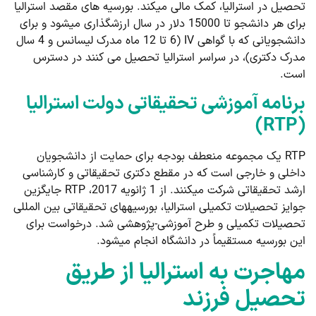
تحصیل در استرالیا، کمک مالی می­کند. بورسیه های مقصد استرالیا
برای هر دانشجو تا 15000 دلار در سال ارزش­گذاری می­شود و برای
دانشجویانی که با گواهی IV (6 تا 12 ماه مدرک لیسانس و 4 سال
مدرک دکتری)، در سراسر استرالیا تحصیل می کنند در دسترس
است.
برنامه آموزشی تحقیقاتی دولت استرالیا
(RTP)
RTP یک مجموعه منعطف بودجه برای حمایت از دانشجویان
داخلی و خارجی است که در مقطع دکتری تحقیقاتی و کارشناسی
ارشد تحقیقاتی شرکت می­کنند. از 1 ژانویه 2017، RTP جایگزین
جوایز تحصیلات تکمیلی استرالیا، بورسیه­های تحقیقاتی بین ­المللی
تحصیلات تکمیلی و طرح آموزشی-پژوهشی شد. درخواست برای
این بورسیه مستقیماً در دانشگاه انجام می­شود.
مهاجرت به استرالیا از طریق
تحصیل فرزند