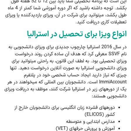
این است که برنامه تحصیلی شما باید بین 12 تا 52 هفته طول
بکشد. توجه داشته باشید که اگر دوره آموزشی شما کمتر از 4 ماه
طول بکشد، می­توانید برای شرکت در آن، ویزای بازدیدکننده یا ویزای
تعطیلات کاری دریافت کنید.
انواع ویزا برای تحصیل در استرالیا
در سال 2016 استرالیا چارچوب جدیدی برای ویزای دانشجویی به
نام SSVF معرفی کرد که هدف آن ساده کردن روند درخواست
ویزای تحصیلی بود. به لطف این قانون، به راحتی می­توانید برای
ویزای دانشجویی استرالیا به صورت آنلاین درخواست دهید. تنها
چیزی که نیاز دارید ایجاد حساب شخصی خود در پلتفرم
ImmiAccount است. دانشجویان بین ­المللی که می­خواهند در هر
یک از دوره­های زیر در استرالیا شرکت کنند، موظف به دریافت ویزای
دانشجویی هستند:
دوره­های فشرده زبان انگلیسی برای دانشجویان خارج از
کشور (ELICOS)
مدارس ابتدایی و متوسطه
آموزش و پرورش حرفه­ای (VET)