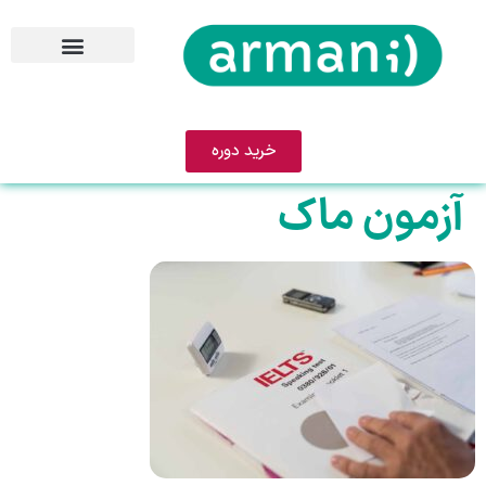
خرید دوره
آزمون ماک