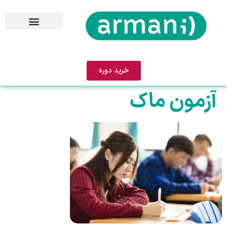
خرید دوره
آزمون ماک