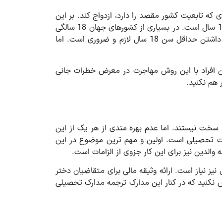
ی که تابعیت کشور مقصد را دارد، ازدواج کند. بر این
اساس می تواند پس از گذر از شرایط خاصی، اقامت دائم را دریافت کند. شرایط سنی برای مهاجرت از طریق ازدواج، حداقل 18 سال است. در بسیاری از کشورهای جهان 18 سالگی
سنی است که فرد می تواند به صورت مستقل برای خود تصمیم گیری کند. بر این اساس، برای تمامی روش های مهاجرت، داشتن حداقل سن 18 سال لازم و ضروری است. اما
نمی شود؛ چرا که این افراد با این روش مهاجرت در معرض خطرات جانی
 هم نکنید.
 شرایط، پیچیده و یا سخت نیستند. اما عدم بهره مندی از هر یک از این
ا شود. تقریبا تنها راه مهاجرت به کشورهای اروپایی در سنین کمتر از 18 سال، مهاجرت تحصیلی است. اولین و مهم ترین موضوع در این
الدین نیز برای این کار جزوی از الزامات است.
گر در زمینه مهاجرت تحصیلی، گواهی اشتغال به تحصیل است. وثیقه مالی برای متقاضیان پسر کمتر از 18 سال نیز نیاز است. ارائه وثیقه مالی برای متقاضیان دختر
ش نکنید که در کنار این مدارک ترجمه مدارک تحصیلی