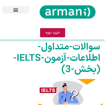
خرید دوره
سوالات-متداول-
اطلاعات-آزمون-IELTS-
(بخش-3)