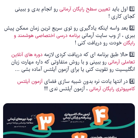
1️⃣ اول باید
رو انجام بدی و ببینی
تعیین سطح رایگان آرمانی
کجای کاری !
2️⃣ بعد واسه اینکه یادگیری رو توی سریع ترین زمان ممکن پیش
ببری ، از وب سایت آرمانی
برنامه درسی اختصاصی هوشمند و
خودت رو دریافت کنی !
رایگان
3️⃣ حالا طبق برنامه ای که دریافت کردی لازمه
دوره های آنلاین
رو ببینی و با روش متفاوتی که داره مهارت زبان
تعاملی آرمانی
انگلیسیت رو تقویت کنی یا برای آزمون آیلتس آماده بشی …
4️⃣ در انتها یادت نره بدون شبیه سازی فضای
آزمون آیلتس
، آزمون آیلتس ندی !!!
کامپیوتری رایگان آرمانی