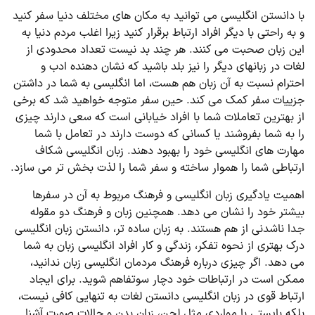
با دانستن انگلیسی می ­توانید به مکان­ های مختلف دنیا سفر کنید
و به راحتی با دیگر افراد ارتباط برقرار کنید زیرا اغلب مردم دنیا به
این زبان صحبت می ­کنند. هر چند بد نیست تعداد محدودی از
لغات در زبان­های دیگر را نیز بلد باشید که نشان ­دهنده ادب و
احترام نسبت به آن زبان هم هست، اما انگلیسی به شما در داشتن
جزییات سفر کمک می کند. حین سفر متوجه خواهید شد که برخی
از بهترین تعاملات شما با افراد خیابانی است که سعی دارند چیزی
را به شما بفروشند یا کسانی که دوست دارند در تعامل با شما
مهارت ­های انگلیسی خود را بهبود دهند. زبان انگلیسی شکاف
ارتباطی شما را هموار ساخته و سفر شما را لذت بخش تر می­ سازد.
اهمیت یادگیری زبان انگلیسی و فرهنگ مربوط به آن در سفرها
بیشتر خود را نشان می دهد. همچنین زبان و فرهنگ دو مقوله
جدا ناشدنی از هم هستند. به زبان ساده ­تر، دانستن زبان انگلیسی
درک بهتری از نحوه تفکر، زندگی و کار افراد انگلیسی زبان به شما
می­ دهد. اگر چیزی درباره فرهنگ مردمان انگلیسی زبان ندانید،
ممکن است در ارتباطات خود دچار سوتفاهم شوید. برای ایجاد
ارتباط قوی در زبان انگلیسی دانستن لغات به تنهایی کافی نیست،
بلکه بایستی با مواردی مثل لحن، زبان بدن و حالات صورت آشنا