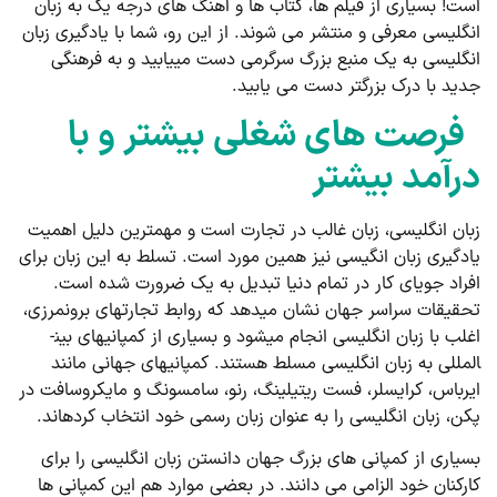
است! بسیاری از فیلم ­ها، کتاب ­ها و آهنگ ­های درجه یک به زبان
انگلیسی معرفی و منتشر می شوند. از این رو، شما با یادگیری زبان
انگلیسی به یک منبع بزرگ سرگرمی دست می­یابید و به فرهنگی
جدید با درک بزرگتر دست می ­یابید.
فرصت­ های شغلی بیشتر و با
درآمد بیشتر
زبان انگلیسی، زبان غالب در تجارت است و مهمترین دلیل اهمیت
یادگیری زبان انگیسی نیز همین مورد است. تسلط به این زبان برای
افراد جویای کار در تمام دنیا تبدیل به یک ضرورت شده است.
تحقیقات سراسر جهان نشان می­دهد که روابط تجارت­های برون­مرزی،
اغلب با زبان انگلیسی انجام می­شود و بسیاری از کمپانی­های بین­
المللی به زبان انگلیسی مسلط هستند. کمپانی­های جهانی مانند
ایرباس، کرایسلر، فست ریتیلینگ، رنو، سامسونگ و مایکروسافت در
پکن، زبان انگلیسی را به عنوان زبان رسمی خود انتخاب کرده­اند.
بسیاری از کمپانی­ های بزرگ جهان دانستن زبان انگلیسی را برای
کارکنان خود الزامی می ­دانند. در بعضی موارد هم این کمپانی ­ها