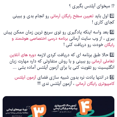
 میخوای آیلتس بگیری ؟
ید
رو انجام بدی و ببینی
تعیین سطح رایگان آرمانی
ای کاری !
2️⃣ بعد واسه اینکه یادگیری رو توی سریع ترین زمان ممکن پیش
ی ، از وب سایت آرمانی
برنامه درسی اختصاصی هوشمند و
خودت رو دریافت کنی !
گان
ی لازمه
دوره های آنلاین
رو ببینی و با روش متفاوتی که داره مهارت زبان
ملی آرمانی
لیسیت رو تقویت کنی یا برای آزمون آیلتس آماده بشی …
ی فضای
آزمون آیلتس
، آزمون آیلتس ندی !!!
پیوتری رایگان آرمانی