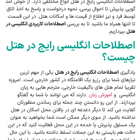
طلاحات انگلیسی رایج در هتل انواع مختلفی دارد. از خوش آمد
یی پذیرش تا احوال پرسی، نحوه درخواست و پاسخ به اخذ اتاق
سط فرد و نیز اطلاع از قیمت ها و امکانات هتل. در این قسمت
 انتها همراه ما باشید تا به بررسی
اصطلاحات کاربردی انگلیسی در
ل
بپردازیم.
صطلاحات انگلیسی رایج در هتل
یست؟
دگیری
اصطلاحات انگلیسی رایج در هتل
یکی از مهم ترین
ازهای شما برای رزرو یک اقامتگاه در کشور خارجی است. امروزه
ریبا تمام هتل های باکیفیت خارجی، مترجم هایی به زبان
گلیسی و
آموزش زبان
دارند که می‌ توانند با شما به گفتگو
ردازند. از این رو دانستن چند جمله برای رساندن منظورتان
ایت می‌ کند تا دیگر دغدغه ای در یافتن محل اسکان در هتل
اشته باشید. از سوی دیگر ممکن است شما بخواهید به عنوان
 مسئول پذیرش یا خدمه در این محل فعالیت کنید که در این
لت هم بایستی به این جملات تسلط داشته باشید. با این حال
 ادامه سعی کردیم طیف بسیاری از جملات موردنیاز را برای شما