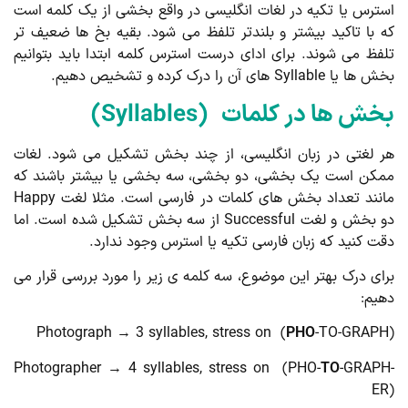
ترس یا تکیه در لغات انگلیسی در واقع بخشی از یک کلمه است
 با تاکید بیشتر و بلندتر تلفظ می شود. بقیه بخ ­ها ضعیف تر
فظ می شوند. برای ادای درست استرس کلمه ابتدا باید بتوانیم
یا Syllable های آن را درک کرده و تشخیص دهیم.
ش ها در کلمات (Syllables)
 لغتی در زبان انگلیسی، از چند بخش تشکیل می شود. لغات
کن است یک بخشی، دو بخشی، سه بخشی یا بیشتر باشند که
مانند تعداد بخش های کلمات در فارسی است. مثلا لغت Happy
دو بخش و لغت Successful از سه بخش تشکیل شده است. اما
ت کنید که زبان فارسی تکیه یا استرس وجود ندارد.
ای درک بهتر این موضوع، سه کلمه ی زیر را مورد بررسی قرار می
یم:
Photograph → 3 syllables, stress on (
PHO
-TO-GRAP
Photographer → 4 syllables, stress on (PHO-
TO
-GRAP
E