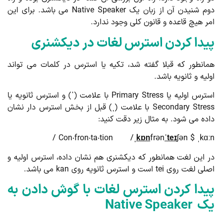
دوم شنیدن آن از زبان یک Native Speaker می باشد. برای این
ر هیچ قاعده و قانون کلی وجود ندارد.
یدا کردن استرس لغات در دیکشنری
انطور که قبلا گفته شد، تکیه یا استرس در کلمات می تواند
لیه و ثانویه باشد.
س اولیه یا Primary Stress با علامت (
ˈ
) و استرس ثانویه یا
Secondary Str با علامت (
ˌ
) قبل از بخش استرس دار نشان
ده می شود. به مثال زیر دقت کنید:
Con‧fron‧ta‧tion /
ˌ
k
ɒ
n
frən
ˈ
te
ɪ
ʃən $ ˌkɑːn
 این لغت همانطور که دیکشنری هم نشان داده، استرس اولیه و
غت روی tei است و استرس ثانویه روی kan می باشد.
یدا کردن استرس لغات با گوش دادن به
Native Speake