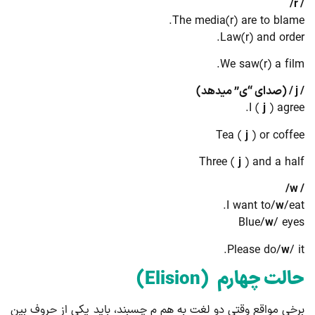
The media(r) are to blam
Law(r) and orde
We saw(r) a fil
(صدای “ی” میدهد)
I (
j
) agre
Tea (
j
) or coff
Three (
j
) and a ha
I want to/
w
/ea
Blue/
w
/ ey
Please do/
w
/ 
الت چهارم
(Elision)
خی مواقع وقتی دو لغت به هم م ­چسبند، باید یکی از حروف بین