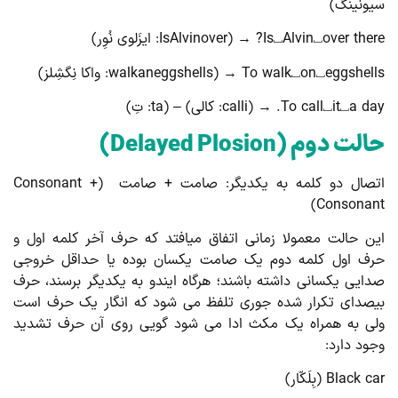
ونینگ)
Is⎵Alvin⎵over there? → (IsAlvin: ایزَلوی نُوِر)
To walk⎵on⎵eggshells → (walkaneggsh: واکا نِگشِلز)
To call⎵it⎵a day. → (c: کالی) – (ta: تِ)
الت دوم
(Delayed Plosion)
اتصال دو کلمه به یکدیگر: صامت + صامت (Consonant +
Consonan
ن حالت معمولا زمانی اتفاق می­افتد که حرف آخر کلمه اول و
ف اول کلمه دوم یک صامت یکسان بوده یا حداقل خروجی
ایی یکسانی داشته باشند؛ هرگاه این­دو به یکدیگر برسند، حرف
صدای تکرار شده جوری تلفظ می شود که انگار یک حرف است
ی به همراه یک مکث ادا می شود گویی روی آن حرف تشدید
ود دارد:
Black (بِلَکّار)