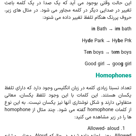
ن حالت وقتی بوجود می آید که یک صدا در یک کلمه باعث
ییر در صدایی دیگر در کلمه مجاور می شود. در مثال های زیر،
وف پررنگ هنگام تلفظ تغییر داده می شنود:
i
n
Bath → i
m
ba
Hy
d
e Park → Hy
b
e P
Te
n
boys → te
m
bo
Good girl → goo
g
gi
Homophone
داد نسبتا زیادی کلمه در زبان انگلیسی وجود دارد که دارای تلفظ
سان هستند. این کلمات با این وجود تلفظ یکسان، معانی
فاوتی دارند و شکل نوشتاری آنها نیز یکسان نیست. به این نوع
از کلمات homophone گفته می شود. چند مثال از homophone
 را در زیر مشاهده می کنید:
Allowed- aloud