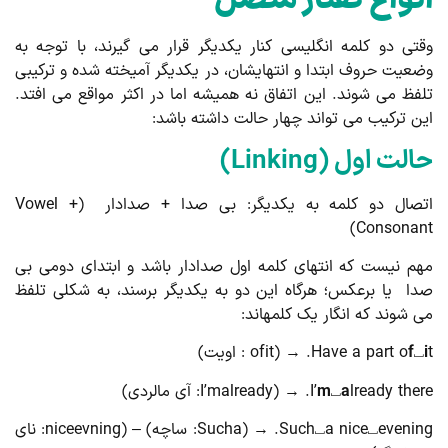
نواع گفتار متصل
تی دو کلمه انگلیسی کنار یکدیگر قرار می گیرند، با توجه به
عیت حروف ابتدا و انتهایشان، در یکدیگر آمیخته شده و ترکیبی
فظ می شوند. این اتفاق نه همیشه اما در اکثر مواقع می افتد.
ن ترکیب می تواند چهار حالت داشته باشد:
لت اول (Linking)
اتصال دو کلمه به یکدیگر: بی صدا + صدادار (Vowel +
Consonan
م نیست که انتهای کلمه اول صدادار باشد و ابتدای دومی بی
ا یا برعکس؛ هرگاه این دو به یکدیگر برسند، به شکلی تلفظ
 شوند که انگار یک کلمه­اند:
Have a part o
f
lready there. → (I’mal: آی مالردی)
a
⎵
m
I’
Such⎵a nice⎵evening. → (Sucha: ساچه) – (niceevning: نای