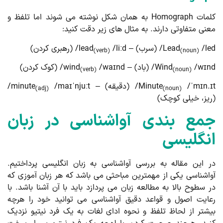
کلمات Homograph به همان شکل نوشته می شوند اما تلفظ و
نی متفاوتی دارند. به مثال های زیر دقت کنید:
(سرب) – lead
Lead
/liːd/ (رهبری کردن)
(verb)
(noun)
w/ (باد) – wind
Wind
/waɪnd/ (کوک کردن)
(verb)
(noun)
mɪn./ (دقیقه) – minute
Minute
/maɪˈnjuːt/
(adj)
(noun)
یز، خیلی کوچک)
مع بندی آواشناسی در زبان
نگلیسی
 این مقاله به بررسی آواشناسی به زبان انگلیسی پرداختیم.
اشناسی یکی از مهمترین مباحثی می باشد که هر زبان آموزی که
 سطوح بالا به مطالعه زبان می پردازد باید با آن آشنا باشد. با
ایت اصول و قواعد دقیق آواشناسی می توانید خود را هرچه
شتر از لحاظ تلفظ و نحوه ادای لغات به یک فرد نیتیو نزدیک