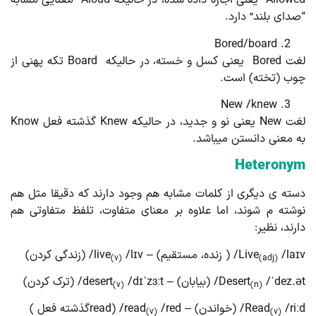
Allowed یعنی اجازه داده شده، در حالیکه Aloud معنایی مشابه
دای بلند” دارد.
Bored/board
لغت Bored یعنی کسل و خسته، در حالیکه Board تکه پهنی از
ب (تخته) است.
New /knew
لغت New یعنی نو و جدید، در حالیکه Knew گذشته فعل Know
 معنی دانستن می­باشد.
Heterony
ته ی دیگری از کلمات مشابه هم وجود دارند که دقیقا مثل هم
شته م ­شوند، اما علاوه بر معنای متفاوت، تلفظ متفاوتی هم
رند، نظیر:
 زنده، مستقیم) – live
Live
/lɪv/ (زندگی کردن)
(v)
(adj)
dez/ (بیابان) – desert
Desert
/dɪˈzɜːt/ (ترک کردن)
(v)
(n)
(خواندن) – read
Read
/red/ (readگذشته فعل )
(v)
(v)