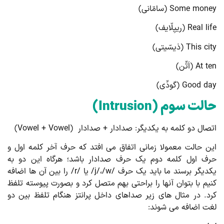
Some mo (سامّانی)
Real  (رییِلّایف)
This  (ذیسّیتی)
At (اَتِّن)
Good  (گودِّی)
الت سوم
(
Intrusion
)
صال دو کلمه به یکدیگر: صدادار + صدادار (Vowel + Vowel)
ن حالت معمولا زمانی اتفاق می افتد که حرف آخر کلمه اول و
ف اول کلمه دوم یک حرف صدادار باشد؛ هرگاه این دو به
یکدیگر برسند ما باید یک حرف /j/،/w/ یا /r/ را بین آن ها اضافه
یم با بتوان آنها را براحتی بهم متصل کرد و بصورت پیوسته تلفظ
د. در مثال های زیر صداهای داخل پرانتز هنگام تلفظ بین دو
ت اضافه می شوند: