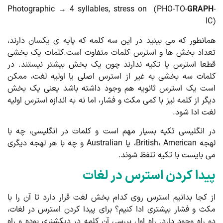
Photographic → 4 syllables, stress on (PHO-TO-
GRAP
I
انطور که می بینید در این سه کلمه که پایه ی یکسان دارند،
داد بخش ها و استرس کلمات متفاوت است.کلمات یک بخشی
عا استرس یا تکیه ندارند چون یک بخش بیشتر نیستند. در
مات سه بخشی به غیر از استرس اصلی یا اولیه لغت، ممکن
ت یک استرس ثانویه هم وجود داشته باشد یعنی یک بخش
گر از کلمه نیز با کمی مکث و فشار، اما نه به اندازه استرس اولیه
ت ادا شود.
 انگلیسی تکیه بسیار مهم است و کلمات در انگلیسی، چه با
لهجه British، American، یا Australian و چه با هر لهجه دیگری
 بایست با تکیه تلفظ شوند.
یدا کردن استرس در لغات
 کجا بدانیم استرس روی کدام بخش لغت قرار دارد تا آن را با
ث و فشار بیشتری ادا کنیم؟ برای پیدا کردن استرس در لغات،
 راه وجود دارد. راه اول بررسی آن کلمه در دیکشنری بوده و راه