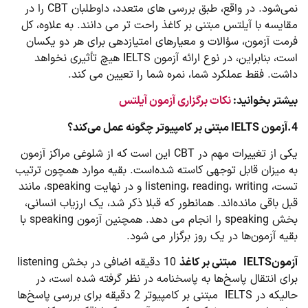
نمی‌شود. در واقع، طبق بررسی های متعدد، داوطلبان CBT را در
مقایسه با آیلتس مبتنی بر کاغذ راحت تر می دانند. به علاوه، کل
فرمت آزمون، سؤالات و معیارهای امتیازدهی برای هر دو یکسان
است، بنابراین، در نوع ارائه آزمون IELTS هیچ تأثیری نخواهد
داشت. فقط عملکرد شما، نمره شما را تعیین می کند.
بیشتر بخوانید:
نکات برگزاری آزمون آیلتس
4.آزمون
IELTS
مبتنی بر کامپیوتر چگونه عمل می‌کند؟
یکی از تغییرات مهم در CBT این است که از شلوغی مراکز آزمون
به میزان قابل توجهی کاسته شده‌است. بقیه موارد همچون ترتیب
تست، listening، reading، writing و در نهایت speaking، مانند
قبل باقی مانده‌اند. همانطور که قبلا ذکر شد، یک ارزیاب انسانی،
بخش speaking را انجام می دهد. همچنین آزمون speaking با
بقیه آزمون‌ها در یک روز برگزار می شود.
آزمون
IELTS
مبتنی بر کاغذ
10 دقیقه اضافی در بخش listening
برای انتقال پاسخ‌ها به پاسخنامه در نظر گرفته شده است، در
حالیکه در IELTS مبتنی بر کامپیوتر 2 دقیقه برای بررسی پاسخ‌ها