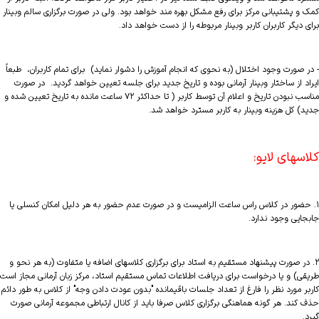
کمک و پشتیبانی مرکز برای رفع مشکل بهره مند خواهد بود. ولی در صورت برگزاری سالم وبینار
برای دیگر کاربران کاربر وبینار مربوطه را از دست خواهد داد.
- در صورت وجود اختلال (به نحوی که انجام آموزش را دشوار نماید) برای تمام کاربران، طبعاً
ایراد از ساختار وبینار آرمانی بوده و تاریخ جدید برای جلسه تعیین خواهد گردید. در صورت
مناسب نبودن تاریخ و اعلام آن توسط کاربر ( تا حداکثر ۷۲ ساعت مانده به تاریخ تعیین شده و
جدید) کل هزینه وبینار به کاربر مسترد خواهد شد.
کلاسهای لایو:
۱. حضور در کلاس راس ساعت الزامیست و در صورت عدم حضور به هر دلیل امکان کنسلی یا
جابجایی وجود ندارد.
۲. در صورت پیشنهاد مستقیم به استاد برای برگزاری کلاسهای اضافه یا متفاوت (به هر نحو و
طریقی) و یا درخواست برای دریافت اطلاعات تماس مستقیم استاد، مرکز زبان آرمانی مجاز است
کاربر مورد نظر را فارغ از تعداد جلسات باقیمانده "بدون عودت دادن وجه" از کلاس به طور دائم
حذف کند. هر گونه هماهنگی برگزاری کلاس صرفا باید از کانال ارتباطی مجموعه آرمانی صورت
گیرد.