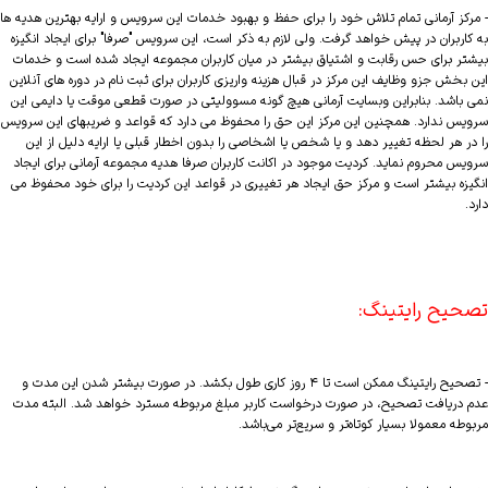
- مرکز آرمانی تمام تلاش خود را برای حفظ و بهبود خدمات این سرویس و ارایه بهترین هدیه ها
به کاربران در پیش خواهد گرفت. ولی لازم به ذکر است، این سرویس "صرفا" برای ایجاد انگیزه
بیشتر برای حس رقابت و اشتیاق بیشتر در میان کاربران مجموعه ایجاد شده است و خدمات
این بخش جزو وظایف این مرکز در قبال هزینه واریزی کاربران برای ثبت نام در دوره های آنلاین
نمی باشد. بنابراین وبسایت آرمانی هیچ گونه مسوولیتی در صورت قطعی موقت یا دایمی این
سرویس ندارد. همچنین این مرکز این حق را محفوظ می دارد که قواعد و ضریبهای این سرویس
را در هر لحظه تغییر دهد و یا شخص یا اشخاصی را بدون اخطار قبلی یا ارایه دلیل از این
سرویس محروم نماید. کردیت موجود در اکانت کاربران صرفا هدیه مجموعه آرمانی برای ایجاد
انگیزه بیشتر است و مرکز حق ایجاد هر تغییری در قواعد این کردیت را برای خود محفوظ می
دارد.
تصحیح رایتینگ:
- تصحیح رایتینگ ممکن است تا ۴ روز کاری طول بکشد. در صورت بیشتر شدن این مدت و
عدم دریافت تصحیح، در صورت درخواست کاربر مبلغ مربوطه مسترد خواهد شد. البته مدت
مربوطه معمولا بسیار کوتاه‌تر و سریع‌تر می‌باشد.