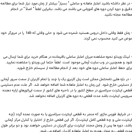
- در نظر داشته باشید اعتبار ماهانه و ساعتی " بسیار" بیشتر از زمان مورد نیاز شما برای مطالعه
دقیق و دوره کردن دوره های آموزشی می باشند می باشد، بنابراین لطفاً " اصلاً " در انجام
مطالعه عجله نکنید.
- زمان فقط وقتی داخل دروس هستید شمرده می شود و حتی وقتی که tab را در مرورگر خود
عوض می کنید محسوب نمی گردد.
- لینک ویدئو نحوه مشاهده میزان اعتبار ساعتی باقیمانده در هنگام خرید برای شما ارسال می
شود و همچنین در وب سایت آرمانی موجود است. لطفاً حتما این ویدئو را مشاهده نمایید.
برای حفظ اعتبار ساعتی دوره های خود بعد از انجام مطالعه از سیستم خارج شوید.
- در بازه هایی نامحتمل ممکن است پنل کاربری یک یا چند یا تمام کاربران از سمت سرور آرمانی
از دسترس خارج شود. این زمان به اعتبار ماهانه شما اضافه خواهد شد. اگر علت عدم دسترسی
قطعی اینترنت سرتاسری در سطح کشور یا در ناحیه های کشور از سمت اپراتورهای ارایه دهنده
سرویس اینترنت باشد مدت قطعی به دوره های کاربران اضافه نخواهد شد.
- در شرایط فورس ماژور که منجر به قطعی اینترنت سرتاسری یا به صورت عمده گردد (چه
اینترنت ملی و چه قطعی کامل اینترنت)، اگر این قطعی خارج از اختیار یا کنترل مرکز آرمانی
باشد، دوره ها پس از وصل مجدد اینترنت برای کاربران در دسترس خواهند بود و دو برابر طول
مدت قطعی به عنوان هدیه به اعتبار ماهانه کاربران اضافه می شود.