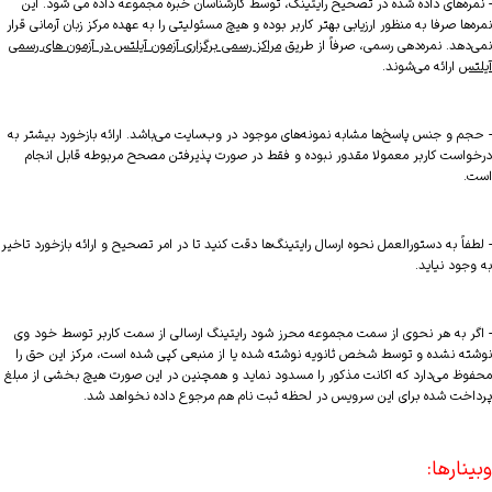
- نمره‌های داده شده در تصحیح رایتینگ، توسط کارشناسان خبره مجموعه داده می شود. این
نمره‌ها صرفا به منظور ارزیابی بهتر کاربر بوده و هیچ مسئولیتی را به عهده مرکز زبان آرمانی قرار
نمی‌دهد. نمره‌دهی رسمی، صرفاً از طریق
مراکز رسمی برگزاری آزمون آیلتس در آزمون های رسمی
آیلتس
ارائه می‌شوند.
- حجم و جنس پاسخ‌ها مشابه نمونه‌های موجود در وب‌سایت می‌باشد. ارائه بازخورد بیشتر به
درخواست کاربر معمولا مقدور نبوده و فقط در صورت پذیرفتن مصحح مربوطه قابل انجام
است.
- لطفاً به دستورالعمل نحوه ارسال رایتینگ‌ها دقت کنید تا در امر تصحیح و ارائه بازخورد تاخیر
به وجود نیاید.
- اگر به هر نحوی از سمت مجموعه محرز شود رایتینگ ارسالی از سمت کاربر توسط خود وی
نوشته نشده و توسط شخص ثانویه نوشته شده یا از منبعی کپی شده است، مرکز این حق را
محفوظ می‌دارد که اکانت مذکور را مسدود نماید و همچنین در این صورت هیچ بخشی از مبلغ
پرداخت شده برای این سرویس در لحظه ثبت نام هم مرجوع داده نخواهد شد.
وبینارها: