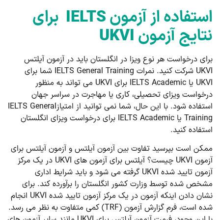
استفاده از آزمون
IELTS
برای
نتایج آزمون
UKVI
برای درخواست هر نوع ویزا در انگلستان باید در آزمون آیلتس
UKVI شرکت کنید. نمرات IELTS General Training شما برای
UKVI یا IELTS Academic برای UKVI می تواند به منظور
درخواست ویزای تحصیلی، کاری یا مهاجرت در سراسر جهان
استفاده شود. با این حال، شما نمی توانید از امتیازIELTS General
Training یا IELTS Academic برای درخواست ویزای انگلستان
استفاده کنید.
ممکن است بپرسید تفاوت بین آزمون آیلتس و آزمون آیلتس برای
آزمون UKVI چیست؟ آیلتس برای آزمون های UKVI در یک مرکز
آزمون تایید شده UKVI گرفته می شود و باید شرایط اداری
مشخص شده توسط وزارت کشور انگلستان را برآورده کند. برای
نشان دادن اینکه آزمون در یک مرکز آزمون تایید شده UKVI انجام
شده است، فرم گزارش آزمون (TRF) کمی متفاوت به نظر می رسد.
با این وجود، فرمت آزمون آیلتس برای UKVI مانند سایر آزمون های