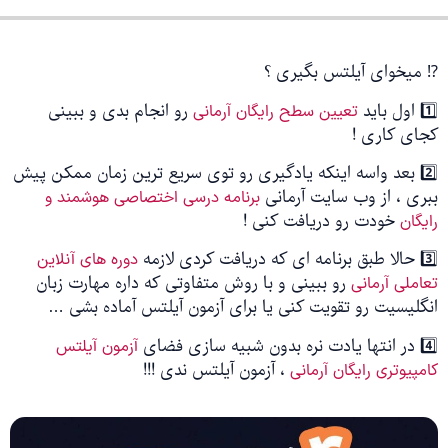
⁉️ میخوای آیلتس بگیری ؟
1️⃣ اول باید
رو انجام بدی و ببینی
تعیین سطح رایگان آرمانی
کجای کاری !
2️⃣ بعد واسه اینکه یادگیری رو توی سریع ترین زمان ممکن پیش
ببری ، از وب سایت آرمانی
برنامه درسی اختصاصی هوشمند و
خودت رو دریافت کنی !
رایگان
3️⃣ حالا طبق برنامه ای که دریافت کردی لازمه
دوره های آنلاین
رو ببینی و با روش متفاوتی که داره مهارت زبان
تعاملی آرمانی
انگلیسیت رو تقویت کنی یا برای آزمون آیلتس آماده بشی …
4️⃣ در انتها یادت نره بدون شبیه سازی فضای
آزمون آیلتس
، آزمون آیلتس ندی !!!
کامپیوتری رایگان آرمانی