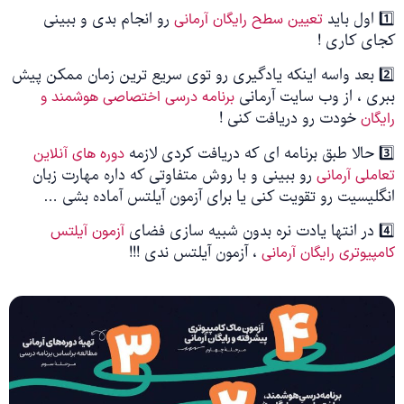
1️⃣ اول باید
رو انجام بدی و ببینی
تعیین سطح رایگان آرمانی
کجای کاری !
2️⃣ بعد واسه اینکه یادگیری رو توی سریع ترین زمان ممکن پیش
ببری ، از وب سایت آرمانی
برنامه درسی اختصاصی هوشمند و
خودت رو دریافت کنی !
رایگان
3️⃣ حالا طبق برنامه ای که دریافت کردی لازمه
دوره های آنلاین
رو ببینی و با روش متفاوتی که داره مهارت زبان
تعاملی آرمانی
انگلیسیت رو تقویت کنی یا برای آزمون آیلتس آماده بشی …
4️⃣ در انتها یادت نره بدون شبیه سازی فضای
آزمون آیلتس
، آزمون آیلتس ندی !!!
کامپیوتری رایگان آرمانی