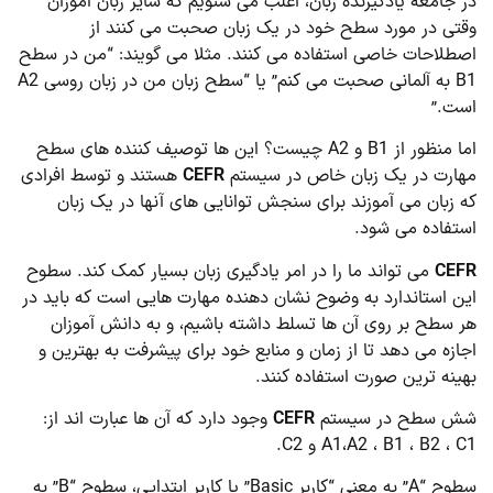
در جامعه یادگیرنده زبان، اغلب می شنویم که سایر زبان آموزان
وقتی در مورد سطح خود در یک زبان صحبت می کنند از
اصطلاحات خاصی استفاده می کنند. مثلا می گویند: “من در سطح
B1 به آلمانی صحبت می کنم” یا “سطح زبان من در زبان روسی A2
است.”
اما منظور از B1 و A2 چیست؟ این ها توصیف کننده های سطح
مهارت در یک زبان خاص در سیستم
CEFR
هستند و توسط افرادی
که زبان می آموزند برای سنجش توانایی های آنها در یک زبان
استفاده می شود.
CEFR
می تواند ما را در امر یادگیری زبان بسیار کمک کند. سطوح
این استاندارد به وضوح نشان دهنده مهارت هایی است که باید در
هر سطح بر روی آن ها تسلط داشته باشیم، و به دانش آموزان
اجازه می دهد تا از زمان و منابع خود برای پیشرفت به بهترین و
بهینه ترین صورت استفاده کنند.
شش سطح در سیستم
CEFR
وجود دارد که آن ها عبارت اند از:
A1،A2 ، B1 ، B2 ، C1 و C2.
سطوح “A” به معنی “کاربر Basic” یا کاربر ابتدایی، سطوح “B” به