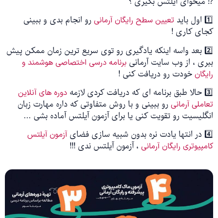
⁉️ میخوای آیلتس بگیری ؟
1️⃣ اول باید
رو انجام بدی و ببینی
تعیین سطح رایگان آرمانی
کجای کاری !
2️⃣ بعد واسه اینکه یادگیری رو توی سریع ترین زمان ممکن پیش
ببری ، از وب سایت آرمانی
برنامه درسی اختصاصی هوشمند و
خودت رو دریافت کنی !
رایگان
3️⃣ حالا طبق برنامه ای که دریافت کردی لازمه
دوره های آنلاین
رو ببینی و با روش متفاوتی که داره مهارت زبان
تعاملی آرمانی
انگلیسیت رو تقویت کنی یا برای آزمون آیلتس آماده بشی …
4️⃣ در انتها یادت نره بدون شبیه سازی فضای
آزمون آیلتس
، آزمون آیلتس ندی !!!
کامپیوتری رایگان آرمانی