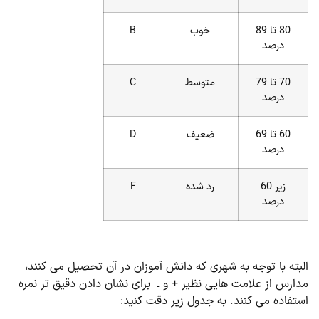
80 تا 89
خوب
B
درصد
70 تا 79
متوسط
C
درصد
60 تا 69
ضعیف
D
درصد
زیر 60
رد شده
F
درصد
البته با توجه به شهری که دانش آموزان در آن تحصیل می کنند،
مدارس از علامت هایی نظیر + و ـ برای نشان دادن دقیق تر نمره
استفاده می کنند. به جدول زیر دقت کنید: