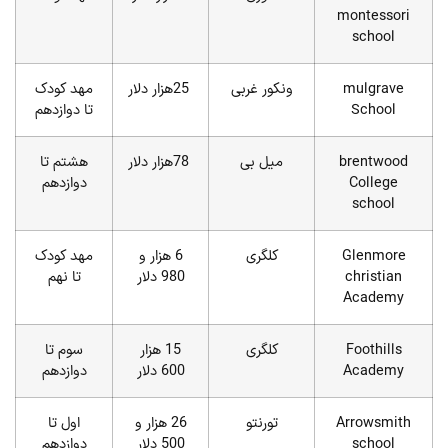
montessori
school
mulgrave
ونکور غربی
25هزار دلار
مهد کودک
School
تا دوازدهم
brentwood
میل بی
78هزار دلار
هشتم تا
College
دوازدهم
school
Glenmore
کلگری
6 هزار و
مهد کودک
christian
980 دلار
تا نهم
Academy
Foothills
کلگری
15 هزار
سوم تا
Academy
600 دلار
دوازدهم
Arrowsmith
تورنتو
26 هزار و
اول تا
school
500 دلار
دوازدهم