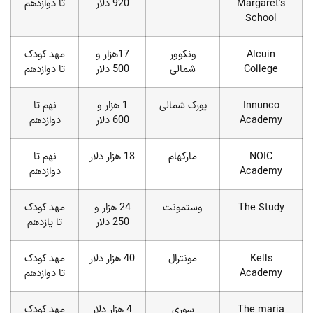
Margaret’s
920 دلار
تا دوازدهم
School
Alcuin
ونکوور
17هزار و
مهد کودک
College
شمالی
500 دلار
تا دوازدهم
Innunco
یورک شمالی
1 هزار و
نهم تا
Academy
600 دلار
دوازدهم
NOIC
مارکهام
18 هزار دلار
نهم تا
Academy
دوازدهم
The Study
وستمونت
24 هزار و
مهد کودک
250 دلار
تا یازدهم
Kells
مونترال
40 هزار دلار
مهد کودک
Academy
تا دوازدهم
The maria
سوری
4 هزار دلار
مهد کودک