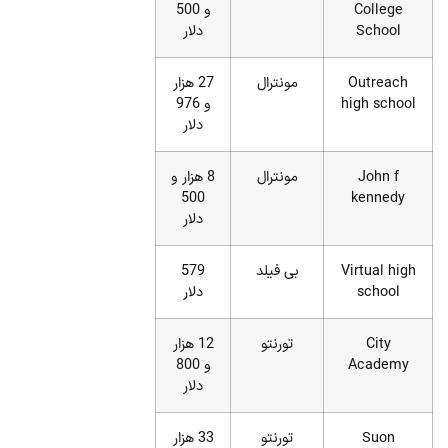
College
و 500
School
دلار
Outreach
مونترال
27 هزار
high school
و 976
دلار
John f
مونترال
8 هزار و
500
kennedy
دلار
Virtual high
بی فیلد
579
school
دلار
City
تورنتو
12 هزار
Academy
و 800
دلار
Suon
تورنتو
33 هزار