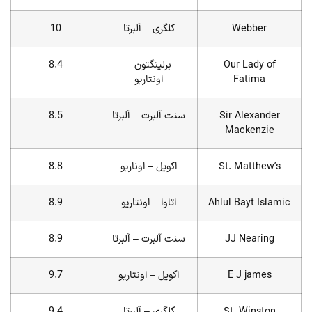
Webber
کلگری – آلبرتا
10
Our Lady of
برلینگتون –
8.4
Fatima
اونتاریو
Sir Alexander
سنت آلبرت – آلبرتا
8.5
Mackenzie
St. Matthew’s
اکویل – اوناریو
8.8
Ahlul Bayt Islamic
اتاوا – اونتاریو
8.9
JJ Nearing
سنت آلبرت – آلبرتا
8.9
E J james
اکویل – اونتاریو
9.7
St. Winston
کلگری – آلبرتا
9.4