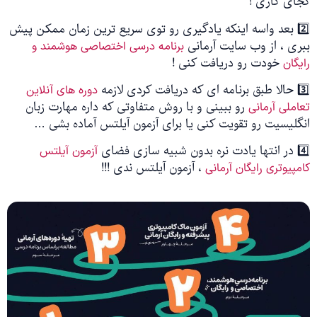
کجای کاری !
2️⃣ بعد واسه اینکه یادگیری رو توی سریع ترین زمان ممکن پیش
ببری ، از وب سایت آرمانی
برنامه درسی اختصاصی هوشمند و
خودت رو دریافت کنی !
رایگان
3️⃣ حالا طبق برنامه ای که دریافت کردی لازمه
دوره های آنلاین
رو ببینی و با روش متفاوتی که داره مهارت زبان
تعاملی آرمانی
انگلیسیت رو تقویت کنی یا برای آزمون آیلتس آماده بشی …
4️⃣ در انتها یادت نره بدون شبیه سازی فضای
آزمون آیلتس
، آزمون آیلتس ندی !!!
کامپیوتری رایگان آرمانی