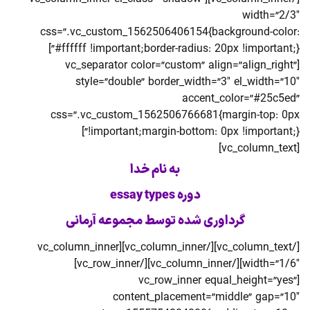
width=”2/3″
css=”.vc_custom_1562506406154{background-color:
#ffffff !important;border-radius: 20px !important;}”]
[vc_separator color=”custom” align=”align_right”
style=”double” border_width=”3″ el_width=”10″
accent_color=”#25c5ed”
css=”.vc_custom_1562506766681{margin-top: 0px
!important;margin-bottom: 0px !important;}”]
[vc_column_text]
به نام خدا
دوره essay types
گرداوری شده توسط مجموعه آرمانی
[/vc_column_text][/vc_column_inner][vc_column_inner
width=”1/6″][/vc_column_inner][/vc_row_inner]
[vc_row_inner equal_height=”yes”
content_placement=”middle” gap=”10″