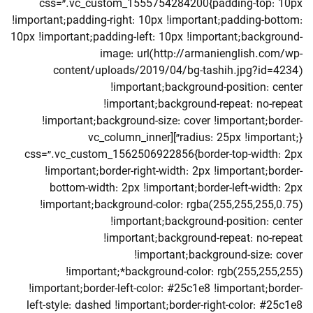
css=”.vc_custom_1555754284200{padding-top: 10px
!important;padding-right: 10px !important;padding-bottom:
10px !important;padding-left: 10px !important;background-
image: url(http://armanienglish.com/wp-
content/uploads/2019/04/bg-tashih.jpg?id=4234)
!important;background-position: center
!important;background-repeat: no-repeat
!important;background-size: cover !important;border-
radius: 25px !important;}”][vc_column_inner
css=”.vc_custom_1562506922856{border-top-width: 2px
!important;border-right-width: 2px !important;border-
bottom-width: 2px !important;border-left-width: 2px
!important;background-color: rgba(255,255,255,0.75)
!important;background-position: center
!important;background-repeat: no-repeat
!important;background-size: cover
!important;*background-color: rgb(255,255,255)
!important;border-left-color: #25c1e8 !important;border-
left-style: dashed !important;border-right-color: #25c1e8