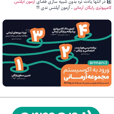
4️⃣ در انتها یادت نره بدون شبیه سازی فضای
آزمون آیلتس
، آزمون آیلتس ندی !!!
کامپیوتری رایگان آرمانی