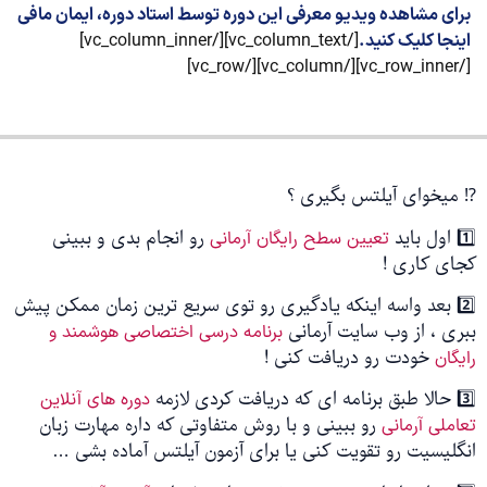
برای مشاهده ویدیو معرفی این دوره توسط استاد دوره، ایمان مافی
اینجا کلیک کنید.
[/vc_column_text][/vc_column_inner]
[/vc_row_inner][/vc_column][/vc_row]
⁉️ میخوای آیلتس بگیری ؟
1️⃣ اول باید
رو انجام بدی و ببینی
تعیین سطح رایگان آرمانی
کجای کاری !
2️⃣ بعد واسه اینکه یادگیری رو توی سریع ترین زمان ممکن پیش
ببری ، از وب سایت آرمانی
برنامه درسی اختصاصی هوشمند و
خودت رو دریافت کنی !
رایگان
3️⃣ حالا طبق برنامه ای که دریافت کردی لازمه
دوره های آنلاین
رو ببینی و با روش متفاوتی که داره مهارت زبان
تعاملی آرمانی
انگلیسیت رو تقویت کنی یا برای آزمون آیلتس آماده بشی …