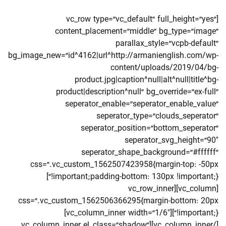
[vc_row type=”vc_default” full_height=”yes”
content_placement=”middle” bg_type=”image”
parallax_style=”vcpb-default”
bg_image_new=”id^4162|url^http://armanienglish.com/wp-
content/uploads/2019/04/bg-
product.jpg|caption^null|alt^null|title^bg-
product|description^null” bg_override=”ex-full”
seperator_enable=”seperator_enable_value”
seperator_type=”clouds_seperator”
seperator_position=”bottom_seperator”
seperator_svg_height=”90″
seperator_shape_background=”#ffffff”
css=”.vc_custom_1562507423958{margin-top: -50px
!important;padding-bottom: 130px !important;}”]
[vc_column][vc_row_inner
css=”.vc_custom_1562506366295{margin-bottom: 20px
!important;}”][vc_column_inner width=”1/6″]
[/vc_column_inner][vc_column_inner el_class=”shadow”