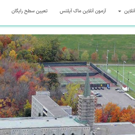
نلاین
آزمون آنلاین ماک آیلتس
تعیین سطح رایگان