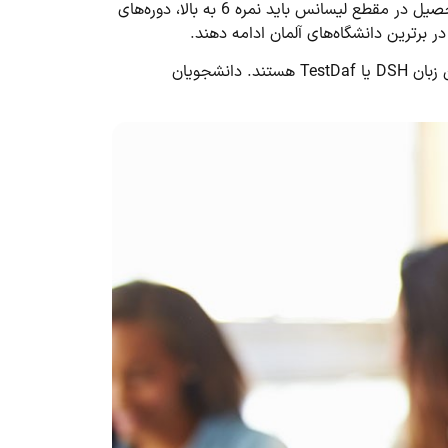
اعتبار دارد. در کنار اعتبار آن، نمره نهایی و توانایی آزمون نیز بسیار مهم است. باتوجه‌به آزمون آیلتس، دانشجویان متقاضی تحصیل در مقطع لیسانس باید نمره 6 به بالا، دوره‌های
اگر می‌خواهید به زبان رسمی کشور آلمان تحصیل کنید، سطح مهارت متقاضی باید حداقل B1 باشد. تست‌های معتبر برای این زبان DSH یا TestDaf هستند. دانشجویان