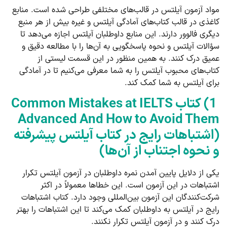
مواد آزمون آیلتس در قالب‌های مختلفی طراحی شده است. منابع
کاغذی در قالب کتاب‌های آمادگی آیلتس و غیره بیش از هر منبع
دیگری فالوور دارند. این منابع داوطلبان آیلتس اجازه می‌دهد تا
سؤالات آیلتس و نحوه پاسخگویی به آن‌ها را با مطالعه دقیق و
عمیق درک کنند. به همین منظور در این قسمت لیستی از
کتاب‌های محبوب آیلتس را به شما معرفی می‌کنیم تا در آمادگی
برای آیلتس به شما کمک کند.
1) کتاب Common Mistakes at IELTS
Advanced And How to Avoid Them
(اشتباهات رایج در کتاب آیلتس پیشرفته
و نحوه اجتناب از آن‌ها)
یکی از دلایل پایین آمدن نمره داوطلبان در آزمون آیلتس تکرار
اشتباهات در این آزمون است. این خطاها معمولاً در اکثر
شرکت‌کنندگان این آزمون بین‌المللی وجود دارد. کتاب اشتباهات
رایج در آیلتس به داوطلبان کمک می‌کند تا این اشتباهات را بهتر
درک کنند و در آزمون آیلتس تکرار نکنند.