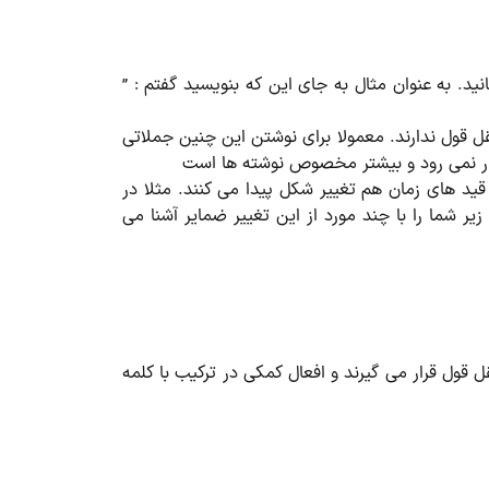
د. به عنوان مثال به جای این که بنویسید گفتم : ”
ل قول ندارند. معمولا برای نوشتن این چنین جملاتی
بایستی تغییر شکل پیدا کنند. به طور مثال can به could تبدیل می شود و قید های زمان هم تغییر شکل پیدا می کنند. مثلا در
شد، در نقل قول غیرمستقیم تبدیل به that night خواهد شد. در موارد زیر شما را با چند مورد از این تغییر ضمایر آشنا می
یر مستقیم است. کلمات پرسشی wh عینا به همین شکل در نقل قول قرار می گیرند و افعال کمکی در ترکیب با کلمه