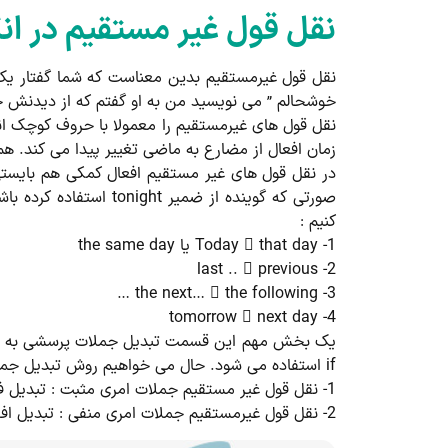
نقل قول غیر مستقیم در ان
نقل قول غیرمستقیم بدین معناست که شما گفتار یک فر
خوشحالم ” می نویسید من به او گفتم که از دیدنش
نقل قول های غیرمستقیم را معمولا با حروف کوچک انگ
زمان افعال از مضارع به ماضی تغییر پیدا می کند. هم چنین می توان از کلمه that نیز استفاده کرد که البته در م
کنیم :
1- Today  that day یا the same day
2- last ..  previous
3- the next…  the following …
4- tomorrow  next day
if استفاده می شود. حال می خواهیم روش تبدیل جملات امری مثبت و منفی را به نقل قول غیر مستقیم به شما بیاموزیم:
1- نقل قول غیر مستقیم جملات امری مثبت : تبدیل فعل به مصدر با to
2- نقل قول غیرمستقیم جملات امری منفی : تبدیل افعال به مصدر با not to