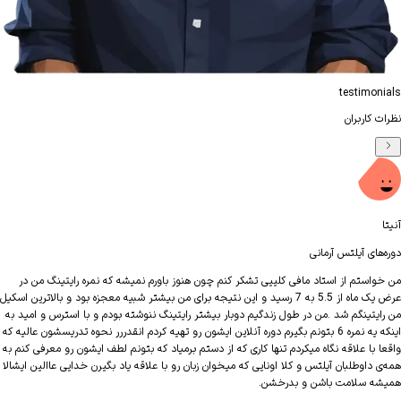
testimon
 کاربران
محم
‌های آیلتس آرمانی
دوره‌
واستم از استاد مافی کلییی تشکر کنم چون هنوز باورم نمیشه که نمره رایتینگ من در
سلام
عرض یک ماه از 5.5 به 7 رسید و این نتیجه برای من بیشتر شبیه معجزه بود و بالاترین اسکیل
ایتینگم شد .من در طول زندگیم دوبار بیشتر رایتینگ ننوشته بودم و با استرس و امید به
اینکه یه نمره 6 بتونم بگیرم دوره آنلاین ایشون رو تهیه کردم انقدررر نحوه تدریسشون عالیه که
موفق
ا با علاقه نگاه میکردم تنها کاری که از دستم برمیاد که بتونم لطف ایشون رو معرفی کنم به
کنم.
 داوطلبان آیلتس و کلا اونایی که میخوان زبان رو با علاقه یاد بگیرن خدایی عاالین ایشالا
ه سلامت باشن و بدرخشن.