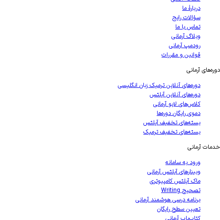
دربارهٔ ما
سؤالات رایج
تماس با ما
وبلاگ آرمانی
رودمپ آرمانی
قوانین و مقررات
های آرمانی
دوره‌های آنلاین ترمیک زبان انگلیسی
دوره‌های آنلاین آیلتس
کلاس‌های لایو آرمانی
دموی رایگان دوره‌ها
بسته‌های تخفیف آیلتس
بسته‌های تخفیف ترمیک
ت آرمانی
ورود به سامانه
وبینارهای آیلتس آرمانی
ماک آیلتس کامپیوتری
تصحیح Writing
برنامه درسی هوشمند آرمانی
تعیین سطح رایگان
کتاب‌یاب آرمانی