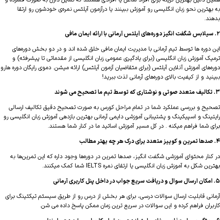
 دلیل بهترین گزینه برای افراد شاغل یا افرادی هستند که تمایل دارن به صورت فشرده و
هترین نحو زبان انگلیسی رو آموزش ببینند یا درآزمون آیلتس نمره‌ی خودشون رو ارتقا
د.
دوره ها توسط تیم آرمانی با مدیریت ایمان مافی خلق شده اند و در دو بخش دوره‌های
ک آموزش زبان انگلیسی (برای یادگیری عمومی زبان انگلیسی از مقدماتی تا پیشرفته) و
‌های آموزش آنلاین آیلتس (برای متقاضیان آزمون آیلتس) ارائه میشن. دموی رایگان دوره هارو
د و از کیفیت بالای دوره‌های آرمانی لذت ببرید!
ح و بررسی عملکرد شما در تمام مراحل کورس به صورت تصحیح دقیق تکالیف ارسالی
ینگ و اسپیکینگ و پشتیبانی آموزشی دایمی آرمانی بهترین بازدهی آموزش زبان انگلیسی رو
 شما فراهم میکنه . در کل مسیر آموزش اساتید ما در کنار شما هستند.
نار محتوای آموزشی شگفت انگیز، صدها تمرین در دوره‌ها وجود داره که این تمرین‌ها به
 شکل به آموزش زبان انگلیسی یا ارتقای نمره IELTS شما کمک میکنند.
نی قابلیت ارسال سوالات درسی، برای هر بخش از درس رو از طریق سیستم تیکتینگ برای
ران فراهم کرده و این سوالات در سریع ترین زمان ممکن پاسخ داده می شن.