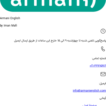
Armani English
by Iman Mafi
تلفنی شنبه تا چهارشنبه ۹ الی ۱۵ خارج این ساعات از طریق ارسال ایمیل
ه تماس
:
۰۲۱-۴۴۶۷
ل
:
info@armanienglish
ی
صفحهٔ اصلی